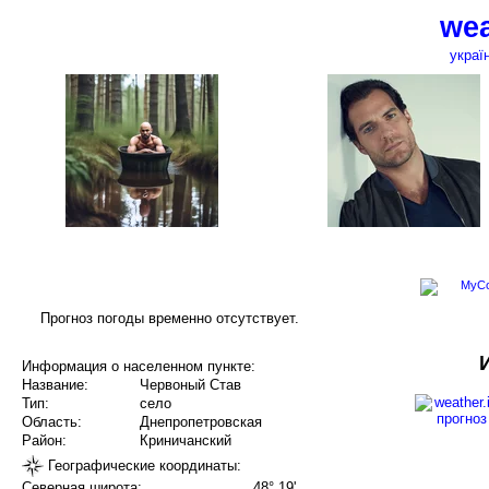
wea
украї
Прогноз погоды временно отсутствует.
Информация о населенном пункте:
Название:
Червоный Став
Тип:
село
Область:
Днепропетровская
Район:
Криничанский
Географические координаты:
Северная широта:
48° 19'