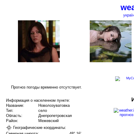
wea
украї
Прогноз погоды временно отсутствует.
Информация о населенном пункте:
Название:
Новолозуватовка
Тип:
село
Область:
Днепропетровская
Район:
Межевский
Географические координаты:
Северная широта:
48° 16'