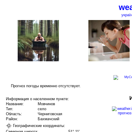
wea
украї
Прогноз погоды временно отсутствует.
Информация о населенном пункте:
Название:
Мовчинов
Тип:
село
Область:
Черниговская
Район:
Бахмачский
Географические координаты:
Северная широта:
51° 11'