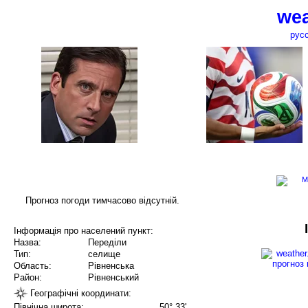
wea
рус
Прогноз погоди тимчасово відсутній.
Інформація про населений пункт:
Назва:
Переділи
Тип:
селище
Область:
Рівненська
Район:
Рівненський
Географічні координати:
Північна широта:
50° 33'