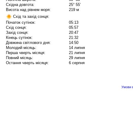
Східна довгота:
25° 55'
Висота над рівнем моря:
219 м
Схід та захід сонця:
Початок сутінок:
05:13
Схід сонця:
05:57
Захід сонця:
20:47
Кінець сутінок:
21:32
Довжина світлового дня:
14:50
Молодий місяць:
14 липня
Перша чверть місяця:
21 липня
Повний місяць:
29 липня
Остання чверть місяця:
6 серпня
Умови в