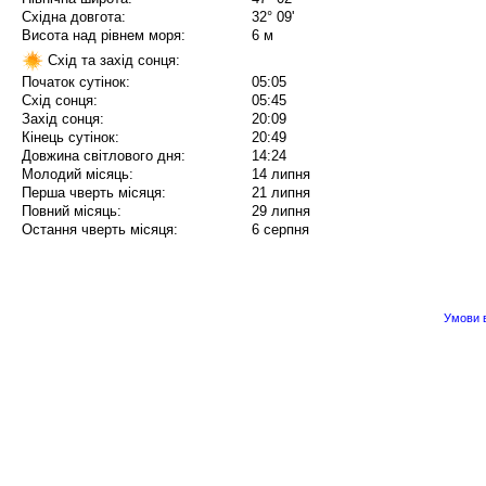
Східна довгота:
32° 09'
Висота над рівнем моря:
6 м
Схід та захід сонця:
Початок сутінок:
05:05
Схід сонця:
05:45
Захід сонця:
20:09
Кінець сутінок:
20:49
Довжина світлового дня:
14:24
Молодий місяць:
14 липня
Перша чверть місяця:
21 липня
Повний місяць:
29 липня
Остання чверть місяця:
6 серпня
Умови в