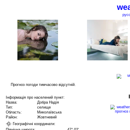
wea
рус
Прогноз погоди тимчасово відсутній.
Інформація про населений пункт:
Назва:
Добра Надія
Тип:
селище
Область:
Миколаївська
Район:
Жовтневий
Географічні координати:
Північна широта:
47° 02'