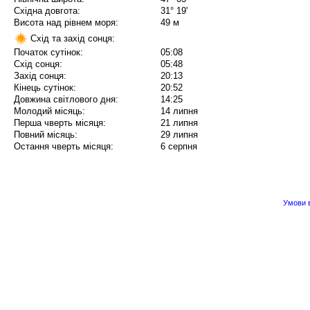
Східна довгота:
31° 19'
Висота над рівнем моря:
49 м
Схід та захід сонця:
Початок сутінок:
05:08
Схід сонця:
05:48
Захід сонця:
20:13
Кінець сутінок:
20:52
Довжина світлового дня:
14:25
Молодий місяць:
14 липня
Перша чверть місяця:
21 липня
Повний місяць:
29 липня
Остання чверть місяця:
6 серпня
Умови в