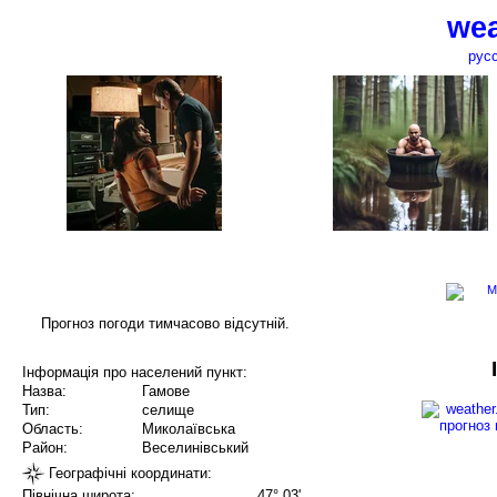
wea
рус
Прогноз погоди тимчасово відсутній.
Інформація про населений пункт:
Назва:
Гамове
Тип:
селище
Область:
Миколаївська
Район:
Веселинівський
Географічні координати:
Північна широта:
47° 03'