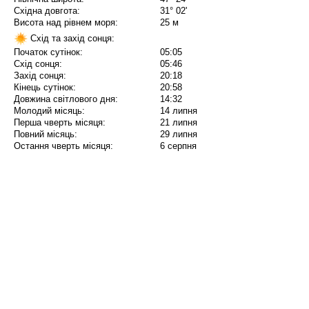
Східна довгота:
31° 02'
Висота над рівнем моря:
25 м
Схід та захід сонця:
Початок сутінок:
05:05
Схід сонця:
05:46
Захід сонця:
20:18
Кінець сутінок:
20:58
Довжина світлового дня:
14:32
Молодий місяць:
14 липня
Перша чверть місяця:
21 липня
Повний місяць:
29 липня
Остання чверть місяця:
6 серпня