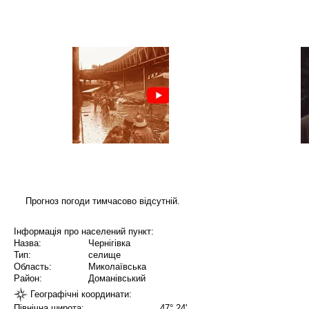
Прогноз погоди тимчасово відсутній.
Інформація про населений пункт:
Назва:
Чернігівка
Тип:
селище
Область:
Миколаївська
Район:
Доманівський
Географічні координати:
Північна широта:
47° 24'