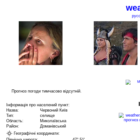
wea
рус
Прогноз погоди тимчасово відсутній.
Інформація про населений пункт:
Назва:
Червоний Київ
Тип:
селище
Область:
Миколаївська
Район:
Доманівський
Географічні координати:
Північна широта:
47° 51'