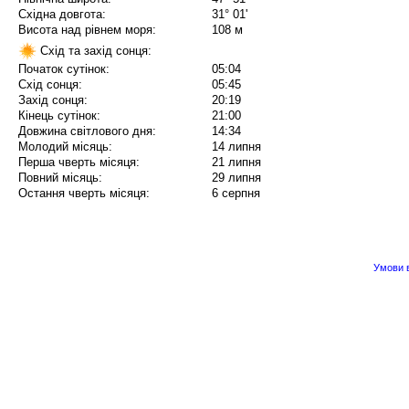
Східна довгота:
31° 01'
Висота над рівнем моря:
108 м
Схід та захід сонця:
Початок сутінок:
05:04
Схід сонця:
05:45
Захід сонця:
20:19
Кінець сутінок:
21:00
Довжина світлового дня:
14:34
Молодий місяць:
14 липня
Перша чверть місяця:
21 липня
Повний місяць:
29 липня
Остання чверть місяця:
6 серпня
Умови в