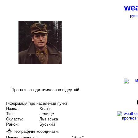
wea
рус
Прогноз погоди тимчасово відсутній.
Інформація про населений пункт:
Назва:
Хватів
Тип:
селище
Область:
Львівська
Район:
Буський
Географічні координати:
Північна широта:
49° 57'