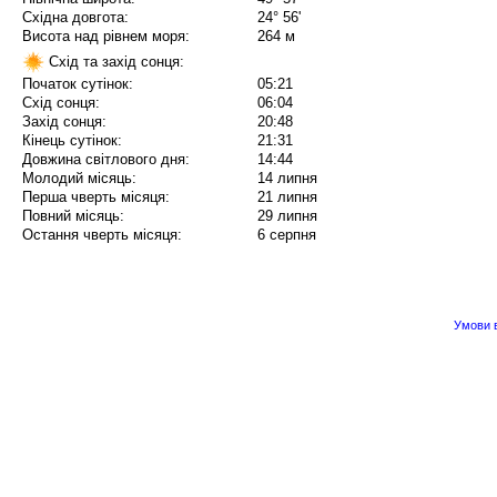
Східна довгота:
24° 56'
Висота над рівнем моря:
264 м
Схід та захід сонця:
Початок сутінок:
05:21
Схід сонця:
06:04
Захід сонця:
20:48
Кінець сутінок:
21:31
Довжина світлового дня:
14:44
Молодий місяць:
14 липня
Перша чверть місяця:
21 липня
Повний місяць:
29 липня
Остання чверть місяця:
6 серпня
Умови в