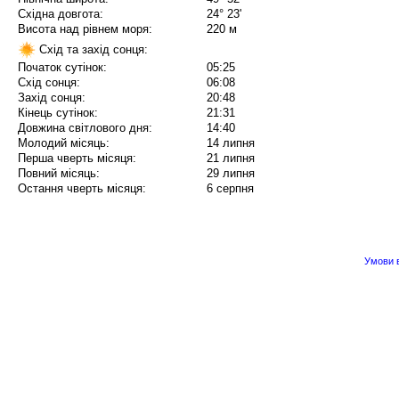
Східна довгота:
24° 23'
Висота над рівнем моря:
220 м
Схід та захід сонця:
Початок сутінок:
05:25
Схід сонця:
06:08
Захід сонця:
20:48
Кінець сутінок:
21:31
Довжина світлового дня:
14:40
Молодий місяць:
14 липня
Перша чверть місяця:
21 липня
Повний місяць:
29 липня
Остання чверть місяця:
6 серпня
Умови в