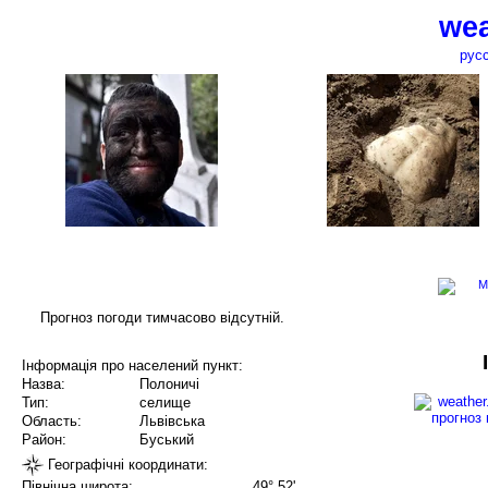
wea
рус
Прогноз погоди тимчасово відсутній.
Інформація про населений пункт:
Назва:
Полоничі
Тип:
селище
Область:
Львівська
Район:
Буський
Географічні координати:
Північна широта:
49° 52'