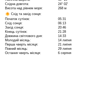
Східна довгота:
24° 02'
Висота над рівнем моря:
268 м
Схід та захід сонця:
Початок сутінок:
05:31
Схід сонця:
06:13
Захід сонця:
20:46
Кінець сутінок:
21:28
Довжина світлового дня:
14:33
Молодий місяць:
14 липня
Перша чверть місяця:
21 липня
Повний місяць:
29 липня
Остання чверть місяця:
6 серпня