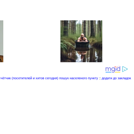
пошук населеного пункту
::
додати до закладок