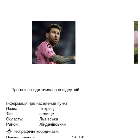
Прогноз погоди тимчасово відсутній.
Інформація про населений пункт:
Назва:
Покрівці
Тип:
селище
Область:
Львівська
Район:
Жидачівський
Географічні координати:
Північна широта:
49° 19'