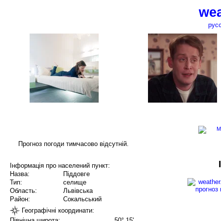
wea
рус
Прогноз погоди тимчасово відсутній.
Інформація про населений пункт:
Назва:
Піддовге
Тип:
селище
Область:
Львівська
Район:
Сокальський
Географічні координати:
Північна широта:
50° 15'