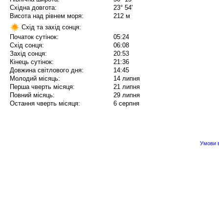
Східна довгота:
23° 54'
Висота над рівнем моря:
212 м
Схід та захід сонця:
Початок сутінок:
05:24
Схід сонця:
06:08
Захід сонця:
20:53
Кінець сутінок:
21:36
Довжина світлового дня:
14:45
Молодий місяць:
14 липня
Перша чверть місяця:
21 липня
Повний місяць:
29 липня
Остання чверть місяця:
6 серпня
Умови в