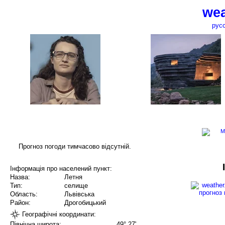
wea
рус
Прогноз погоди тимчасово відсутній.
Інформація про населений пункт:
Назва:
Летня
Тип:
селище
Область:
Львівська
Район:
Дрогобицький
Географічні координати:
Північна широта:
49° 27'