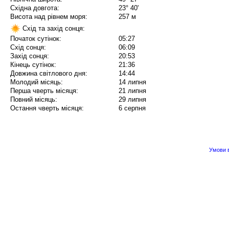
Східна довгота:
23° 40'
Висота над рівнем моря:
257 м
Схід та захід сонця:
Початок сутінок:
05:27
Схід сонця:
06:09
Захід сонця:
20:53
Кінець сутінок:
21:36
Довжина світлового дня:
14:44
Молодий місяць:
14 липня
Перша чверть місяця:
21 липня
Повний місяць:
29 липня
Остання чверть місяця:
6 серпня
Умови в