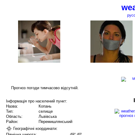
wea
рус
Прогноз погоди тимчасово відсутній.
Інформація про населений пункт:
Назва:
Копань
Тип:
селище
Область:
Львівська
Район:
Перемишлянський
Географічні координати:
Північна широта:
49° 40'