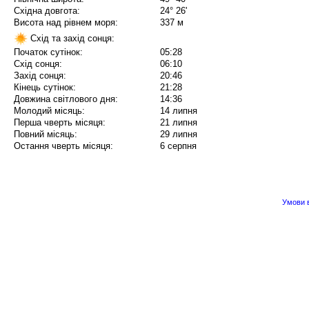
Східна довгота:
24° 26'
Висота над рівнем моря:
337 м
Схід та захід сонця:
Початок сутінок:
05:28
Схід сонця:
06:10
Захід сонця:
20:46
Кінець сутінок:
21:28
Довжина світлового дня:
14:36
Молодий місяць:
14 липня
Перша чверть місяця:
21 липня
Повний місяць:
29 липня
Остання чверть місяця:
6 серпня
Умови в