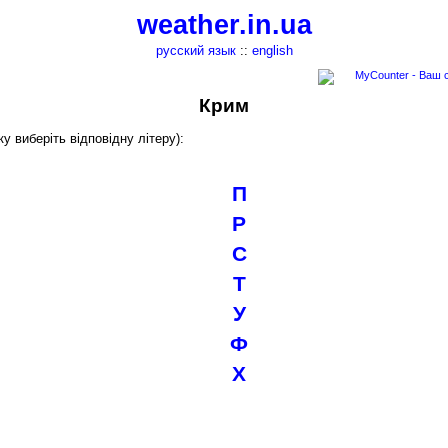
weather.in.ua
русский язык
::
english
Крим
у виберіть відповідну літеру):
П
Р
С
Т
У
Ф
Х