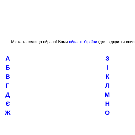
Міста та селища обраної Вами
області України
(для відкриття списк
А
З
Б
І
В
К
Г
Л
Д
М
Є
Н
Ж
О