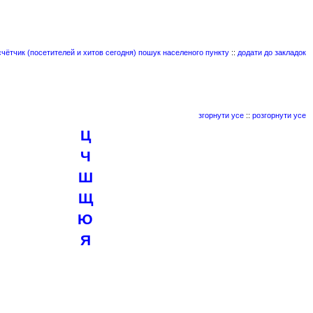
пошук населеного пункту
::
додати до закладок
згорнути усе
::
розгорнути усе
Ц
Ч
Ш
Щ
Ю
Я