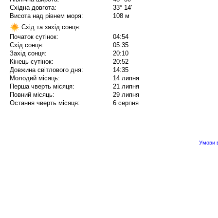
Східна довгота:
33° 14'
Висота над рівнем моря:
108 м
Схід та захід сонця:
Початок сутінок:
04:54
Схід сонця:
05:35
Захід сонця:
20:10
Кінець сутінок:
20:52
Довжина світлового дня:
14:35
Молодий місяць:
14 липня
Перша чверть місяця:
21 липня
Повний місяць:
29 липня
Остання чверть місяця:
6 серпня
Умови в