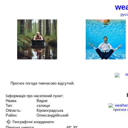
wea
рус
Прогноз погоди тимчасово відсутній.
Інформація про населений пункт:
Назва:
Видне
Тип:
селище
Область:
Кіровоградська
Район:
Олександрійський
Географічні координати:
Північна широта:
48° 30'