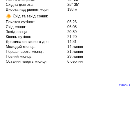
Східна довгота:
25° 35'
Висота над рівнем моря:
198 м
Схід та захід сонця:
Початок сутінок:
05:26
Схід сонця:
06:08
Захід сонця:
20:39
Кінець сутінок:
21:20
Довжина світлового дня:
14:31
Молодий місяць:
14 липня
Перша чверть місяця:
21 липня
Повний місяць:
29 липня
Остання чверть місяця:
6 серпня
Умови в