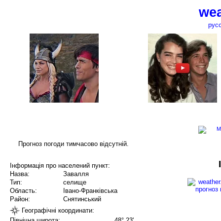
wea
рус
Прогноз погоди тимчасово відсутній.
Інформація про населений пункт:
Назва:
Завалля
Тип:
селище
Область:
Івано-Франківська
Район:
Снятинський
Географічні координати:
Північна широта:
48° 23'