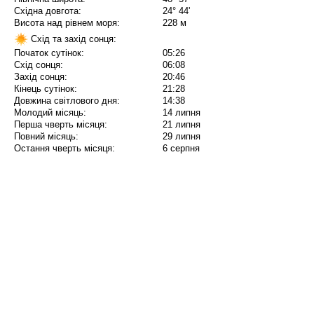
Східна довгота:
24° 44'
Висота над рівнем моря:
228 м
Схід та захід сонця:
Початок сутінок:
05:26
Схід сонця:
06:08
Захід сонця:
20:46
Кінець сутінок:
21:28
Довжина світлового дня:
14:38
Молодий місяць:
14 липня
Перша чверть місяця:
21 липня
Повний місяць:
29 липня
Остання чверть місяця:
6 серпня