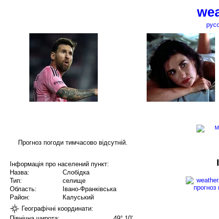
wea
рус
Прогноз погоди тимчасово відсутній.
Інформація про населений пункт:
Назва:
Слобідка
Тип:
селище
Область:
Івано-Франківська
Район:
Калуський
Географічні координати:
Північна широта:
49° 10'