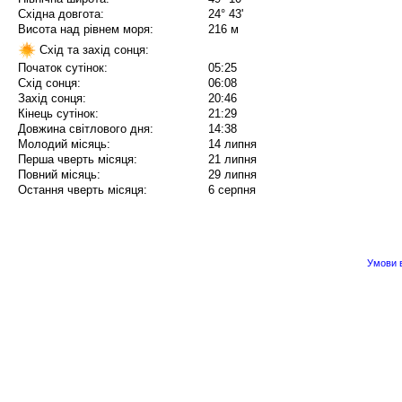
Східна довгота:
24° 43'
Висота над рівнем моря:
216 м
Схід та захід сонця:
Початок сутінок:
05:25
Схід сонця:
06:08
Захід сонця:
20:46
Кінець сутінок:
21:29
Довжина світлового дня:
14:38
Молодий місяць:
14 липня
Перша чверть місяця:
21 липня
Повний місяць:
29 липня
Остання чверть місяця:
6 серпня
Умови в