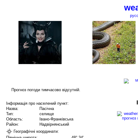
wea
рус
Прогноз погоди тимчасово відсутній.
Інформація про населений пункт:
Назва:
Пасічна
Тип:
селище
Область:
Івано-Франківська
Район:
Надвірнянський
Географічні координати:
Північна широта:
48° 34'