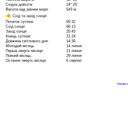
Східна довгота:
24° 25'
Висота над рівнем моря:
543 м
Схід та захід сонця:
Початок сутінок:
05:32
Схід сонця:
06:13
Захід сонця:
20:43
Кінець сутінок:
21:24
Довжина світлового дня:
14:30
Молодий місяць:
14 липня
Перша чверть місяця:
21 липня
Повний місяць:
29 липня
Остання чверть місяця:
6 серпня
Умови в