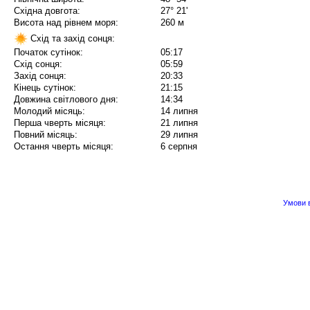
Східна довгота:
27° 21'
Висота над рівнем моря:
260 м
Схід та захід сонця:
Початок сутінок:
05:17
Схід сонця:
05:59
Захід сонця:
20:33
Кінець сутінок:
21:15
Довжина світлового дня:
14:34
Молодий місяць:
14 липня
Перша чверть місяця:
21 липня
Повний місяць:
29 липня
Остання чверть місяця:
6 серпня
Умови в