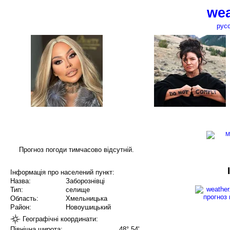
wea
рус
Прогноз погоди тимчасово відсутній.
Інформація про населений пункт:
Назва:
Заборознівці
Тип:
селище
Область:
Хмельницька
Район:
Новоушицький
Географічні координати:
Північна широта:
48° 54'