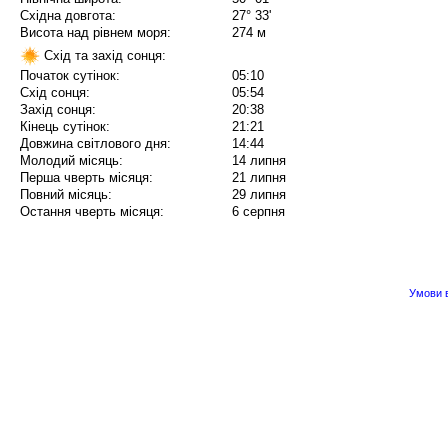
Східна довгота:
27° 33'
Висота над рівнем моря:
274 м
Схід та захід сонця:
Початок сутінок:
05:10
Схід сонця:
05:54
Захід сонця:
20:38
Кінець сутінок:
21:21
Довжина світлового дня:
14:44
Молодий місяць:
14 липня
Перша чверть місяця:
21 липня
Повний місяць:
29 липня
Остання чверть місяця:
6 серпня
Умови в