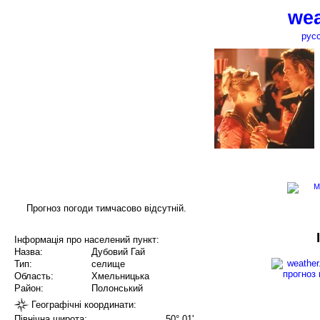
wea
рус
Прогноз погоди тимчасово відсутній.
Інформація про населений пункт:
Назва:
Дубовий Гай
Тип:
селище
Область:
Хмельницька
Район:
Полонський
Географічні координати:
Північна широта:
50° 01'