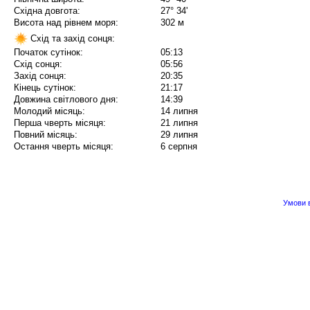
Східна довгота:
27° 34'
Висота над рівнем моря:
302 м
Схід та захід сонця:
Початок сутінок:
05:13
Схід сонця:
05:56
Захід сонця:
20:35
Кінець сутінок:
21:17
Довжина світлового дня:
14:39
Молодий місяць:
14 липня
Перша чверть місяця:
21 липня
Повний місяць:
29 липня
Остання чверть місяця:
6 серпня
Умови в