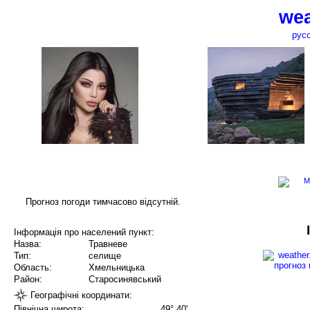
wea
рус
Прогноз погоди тимчасово відсутній.
Інформація про населений пункт:
Назва:
Травневе
Тип:
селище
Область:
Хмельницька
Район:
Старосинявський
Географічні координати:
Північна широта:
49° 40'