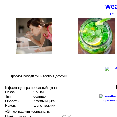
wea
рус
Прогноз погоди тимчасово відсутній.
Інформація про населений пункт:
Назва:
Сошки
Тип:
селище
Область:
Хмельницька
Район:
Шепетівський
Географічні координати:
Північна широта:
50° 05'