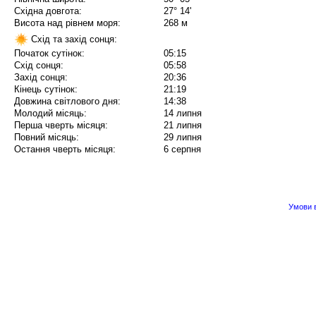
Східна довгота:
27° 14'
Висота над рівнем моря:
268 м
Схід та захід сонця:
Початок сутінок:
05:15
Схід сонця:
05:58
Захід сонця:
20:36
Кінець сутінок:
21:19
Довжина світлового дня:
14:38
Молодий місяць:
14 липня
Перша чверть місяця:
21 липня
Повний місяць:
29 липня
Остання чверть місяця:
6 серпня
Умови в