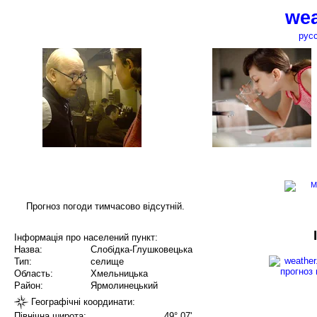
wea
рус
Прогноз погоди тимчасово відсутній.
Інформація про населений пункт:
Назва:
Слобідка-Глушковецька
Тип:
селище
Область:
Хмельницька
Район:
Ярмолинецький
Географічні координати:
Північна широта:
49° 07'