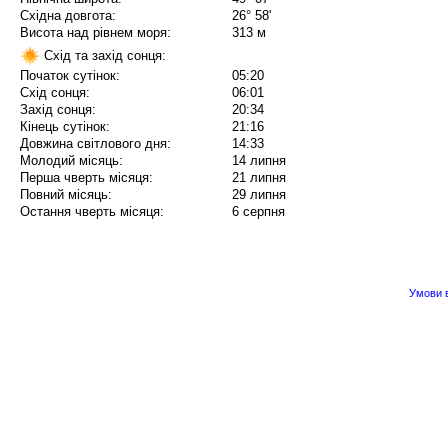
Східна довгота:
26° 58'
Висота над рівнем моря:
313 м
Схід та захід сонця:
Початок сутінок:
05:20
Схід сонця:
06:01
Захід сонця:
20:34
Кінець сутінок:
21:16
Довжина світлового дня:
14:33
Молодий місяць:
14 липня
Перша чверть місяця:
21 липня
Повний місяць:
29 липня
Остання чверть місяця:
6 серпня
Умови в