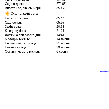
Східна довгота:
27° 06'
Висота над рівнем моря:
350 м
Схід та захід сонця:
Початок сутінок:
05:14
Схід сонця:
05:57
Захід сонця:
20:38
Кінець сутінок:
21:21
Довжина світлового дня:
14:41
Молодий місяць:
14 липня
Перша чверть місяця:
21 липня
Повний місяць:
29 липня
Остання чверть місяця:
6 серпня
Умови в