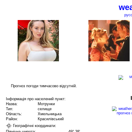
wea
рус
Прогноз погоди тимчасово відсутній.
Інформація про населений пункт:
Назва:
Мотрунки
Тип:
селище
Область:
Хмельницька
Район:
Красилівський
Географічні координати:
Північна широта:
49° 38'