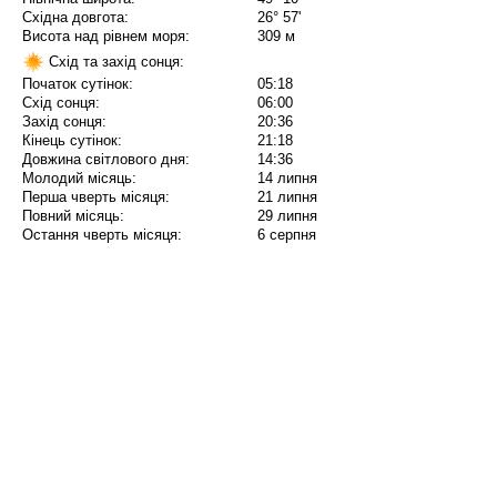
Східна довгота:
26° 57'
Висота над рівнем моря:
309 м
Схід та захід сонця:
Початок сутінок:
05:18
Схід сонця:
06:00
Захід сонця:
20:36
Кінець сутінок:
21:18
Довжина світлового дня:
14:36
Молодий місяць:
14 липня
Перша чверть місяця:
21 липня
Повний місяць:
29 липня
Остання чверть місяця:
6 серпня