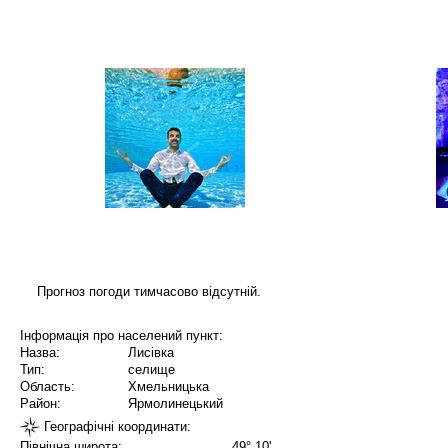
Прогноз погоди тимчасово відсутній.
Інформація про населений пункт:
Назва:
Лисівка
Тип:
селище
Область:
Хмельницька
Район:
Ярмолинецький
Географічні координати:
Північна широта:
49° 10'