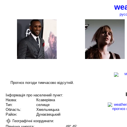
wea
рус
Прогноз погоди тимчасово відсутній.
Інформація про населений пункт:
Назва:
Ксаверівка
Тип:
селище
Область:
Хмельницька
Район:
Дунаєвецький
Географічні координати:
Північна широта:
48° 45'