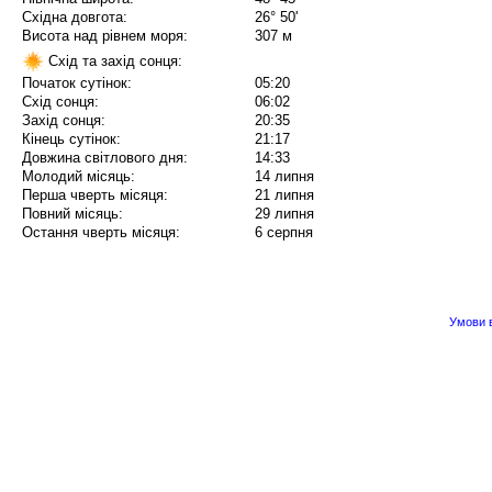
Східна довгота:
26° 50'
Висота над рівнем моря:
307 м
Схід та захід сонця:
Початок сутінок:
05:20
Схід сонця:
06:02
Захід сонця:
20:35
Кінець сутінок:
21:17
Довжина світлового дня:
14:33
Молодий місяць:
14 липня
Перша чверть місяця:
21 липня
Повний місяць:
29 липня
Остання чверть місяця:
6 серпня
Умови в