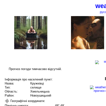
wea
рус
Прогноз погоди тимчасово відсутній.
Інформація про населений пункт:
Назва:
Кружківці
Тип:
селище
Область:
Хмельницька
Район:
Новоушицький
Географічні координати:
Північна широта:
48° 49'