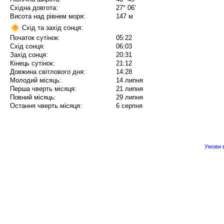
Східна довгота:
27° 06'
Висота над рівнем моря:
147 м
Схід та захід сонця:
Початок сутінок:
05:22
Схід сонця:
06:03
Захід сонця:
20:31
Кінець сутінок:
21:12
Довжина світлового дня:
14:28
Молодий місяць:
14 липня
Перша чверть місяця:
21 липня
Повний місяць:
29 липня
Остання чверть місяця:
6 серпня
Умови в