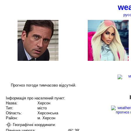
wea
рус
Прогноз погоди тимчасово відсутній.
Інформація про населений пункт:
Назва:
Херсон
Тип:
місто
Область:
Херсонська
Район:
м. Херсон
Географічні координати:
Північна широта:
46° 39'