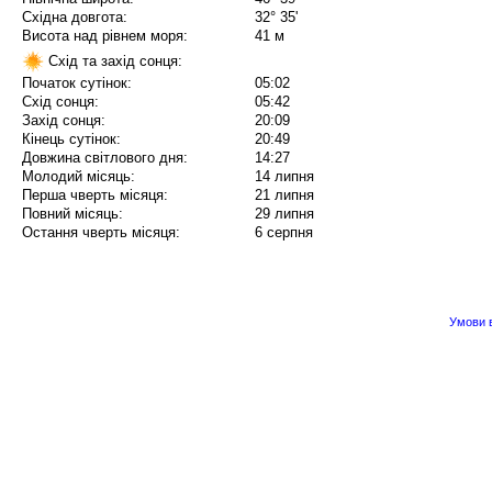
Східна довгота:
32° 35'
Висота над рівнем моря:
41 м
Схід та захід сонця:
Початок сутінок:
05:02
Схід сонця:
05:42
Захід сонця:
20:09
Кінець сутінок:
20:49
Довжина світлового дня:
14:27
Молодий місяць:
14 липня
Перша чверть місяця:
21 липня
Повний місяць:
29 липня
Остання чверть місяця:
6 серпня
Умови в