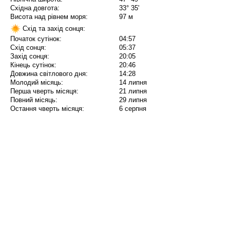
Східна довгота:
33° 35'
Висота над рівнем моря:
97 м
Схід та захід сонця:
Початок сутінок:
04:57
Схід сонця:
05:37
Захід сонця:
20:05
Кінець сутінок:
20:46
Довжина світлового дня:
14:28
Молодий місяць:
14 липня
Перша чверть місяця:
21 липня
Повний місяць:
29 липня
Остання чверть місяця:
6 серпня