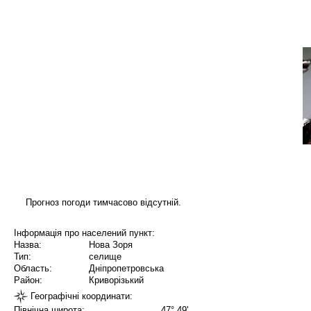
Прогноз погоди тимчасово відсутній.
Інформація про населений пункт:
Назва:
Нова Зоря
Тип:
селище
Область:
Дніпропетровська
Район:
Криворізький
Географічні координати:
Північна широта:
47° 49'