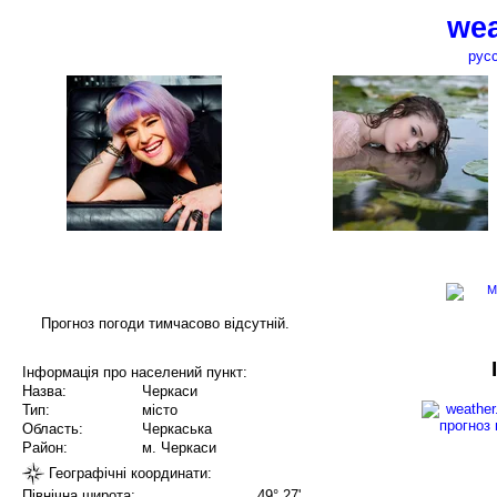
wea
рус
Прогноз погоди тимчасово відсутній.
Інформація про населений пункт:
Назва:
Черкаси
Тип:
місто
Область:
Черкаська
Район:
м. Черкаси
Географічні координати:
Північна широта:
49° 27'