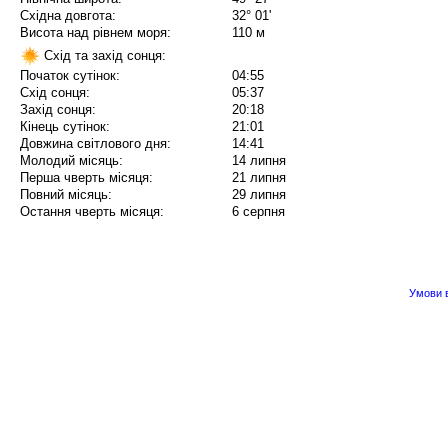
Східна довгота:
32° 01'
Висота над рівнем моря:
110 м
Схід та захід сонця:
Початок сутінок:
04:55
Схід сонця:
05:37
Захід сонця:
20:18
Кінець сутінок:
21:01
Довжина світлового дня:
14:41
Молодий місяць:
14 липня
Перша чверть місяця:
21 липня
Повний місяць:
29 липня
Остання чверть місяця:
6 серпня
Умови в